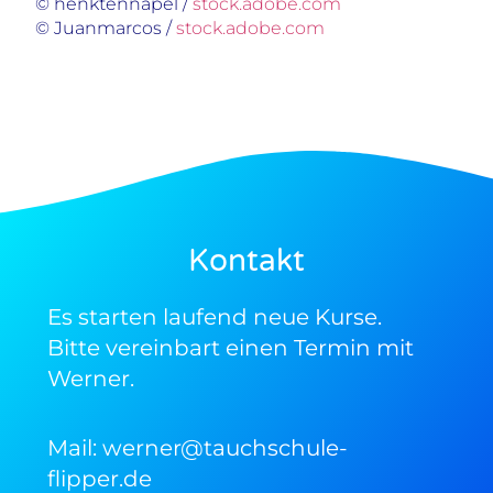
© henktennapel /
stock.adobe.com
© Juanmarcos /
stock.adobe.com
Kontakt
Es starten laufend neue Kurse.
Bitte vereinbart einen Termin mit
Werner.
Mail:
werner@tauchschule-
flipper.de